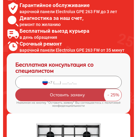
Гарантийное обслуживание
варочной панели Electrolux GPE 263 FW до 3 лет
Диагностика за наш счет,
ремонт по желанию
Бесплатный выезд курьера
в день обращения
Срочный ремонт
варочной панели Electrolux GPE 263 FW от 35 минут
Бесплатная консультация со
специалистом
Оставить заявку
Нажимая на кнопку "Оставить заявку" Вы соглашаетесь c
политикой
конфиденциальности