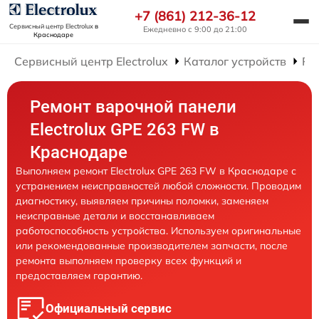
+7 (861) 212-36-12
Сервисный центр Electrolux
в
Ежедневно с 9:00 до 21:00
Краснодаре
Сервисный центр Electrolux
Каталог устройств
Ре
Ремонт варочной панели
Electrolux GPE 263 FW в
Краснодаре
Выполняем ремонт Electrolux GPE 263 FW в Краснодаре с
устранением неисправностей любой сложности. Проводим
диагностику, выявляем причины поломки, заменяем
неисправные детали и восстанавливаем
работоспособность устройства. Используем оригинальные
или рекомендованные производителем запчасти, после
ремонта выполняем проверку всех функций и
предоставляем гарантию.
Официальный сервис