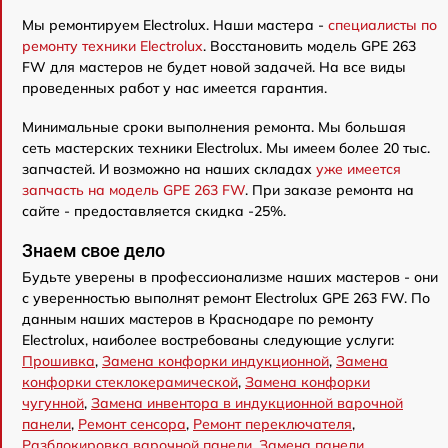
Мы ремонтируем Electrolux. Наши мастера -
специалисты по
ремонту техники Electrolux
. Восстановить модель GPE 263
FW для мастеров не будет новой задачей. На все виды
проведенных работ у нас имеется гарантия.
Минимальные сроки выполнения ремонта. Мы большая
сеть мастерских техники Electrolux. Мы имеем более 20 тыс.
запчастей. И возможно на наших складах
уже имеется
запчасть на модель GPE 263 FW
. При заказе ремонта на
сайте - предоставляется скидка -25%.
Знаем свое дело
Будьте уверены в профессионализме наших мастеров - они
с уверенностью выполнят ремонт Electrolux GPE 263 FW. По
данным наших мастеров в Краснодаре по ремонту
Electrolux, наиболее востребованы следующие услуги:
Прошивка
,
Замена конфорки индукционной
,
Замена
конфорки стеклокерамической
,
Замена конфорки
чугунной
,
Замена инвентора в индукционной варочной
панели
,
Ремонт сенсора
,
Ремонт переключателя
,
Разблокировка варочной панели
,
Замена панели