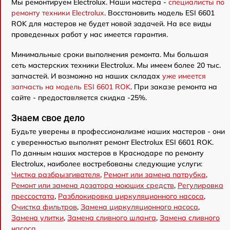
Мы ремонтируем Electrolux. Наши мастера -
специалисты по
ремонту техники Electrolux
. Восстановить модель ESI 6601
ROK для мастеров не будет новой задачей. На все виды
проведенных работ у нас имеется гарантия.
Минимальные сроки выполнения ремонта. Мы большая
сеть мастерских техники Electrolux. Мы имеем более 20 тыс.
запчастей. И возможно на наших складах
уже имеется
запчасть на модель ESI 6601 ROK
. При заказе ремонта на
сайте - предоставляется скидка -25%.
Знаем свое дело
Будьте уверены в профессионализме наших мастеров - они
с уверенностью выполнят ремонт Electrolux ESI 6601 ROK.
По данным наших мастеров в Краснодаре по ремонту
Electrolux, наиболее востребованы следующие услуги:
Чистка разбрызгивателя
,
Ремонт или замена патрубка
,
Ремонт или замена дозатора моющих средств
,
Регулировка
прессостата
,
Разблокировка циркуляционного насоса
,
Очистка фильтров
,
Замена циркуляционного насоса
,
Замена улитки
,
Замена сливного шланга
,
Замена сливного
насоса
.