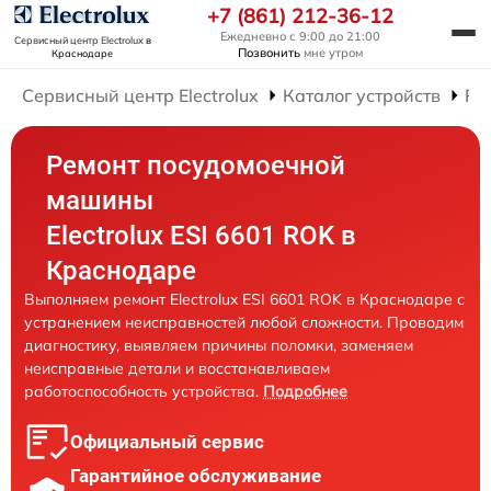
+7 (861) 212-36-12
Ежедневно с 9:00 до 21:00
Сервисный центр Electrolux
в
Позвонить
мне утром
Краснодаре
Сервисный центр Electrolux
Каталог устройств
Ре
Ремонт посудомоечной
машины
Electrolux ESI 6601 ROK в
Краснодаре
Выполняем ремонт Electrolux ESI 6601 ROK в Краснодаре с
устранением неисправностей любой сложности. Проводим
диагностику, выявляем причины поломки, заменяем
неисправные детали и восстанавливаем
работоспособность устройства.
Подробнее
Официальный сервис
Гарантийное обслуживание