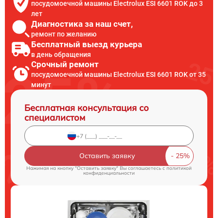
посудомоечной машины Electrolux ESI 6601 ROK до 3
лет
Диагностика за наш счет,
ремонт по желанию
Бесплатный выезд курьера
в день обращения
Срочный ремонт
посудомоечной машины Electrolux ESI 6601 ROK от 35
минут
Бесплатная консультация со
специалистом
Оставить заявку
Нажимая на кнопку "Оставить заявку" Вы соглашаетесь c
политикой
конфиденциальности