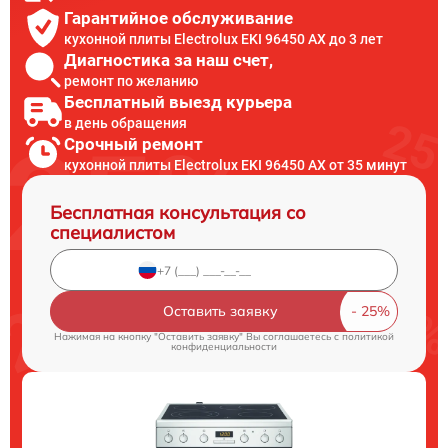
Гарантийное обслуживание
кухонной плиты Electrolux EKI 96450 AX до 3 лет
Диагностика за наш счет,
ремонт по желанию
Бесплатный выезд курьера
в день обращения
Срочный ремонт
кухонной плиты Electrolux EKI 96450 AX от 35 минут
Бесплатная консультация со
специалистом
Оставить заявку
Нажимая на кнопку "Оставить заявку" Вы соглашаетесь c
политикой
конфиденциальности