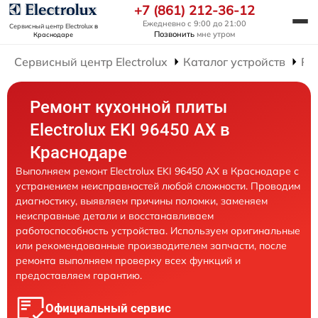
+7 (861) 212-36-12
Ежедневно с 9:00 до 21:00
Сервисный центр Electrolux
в
Позвонить
мне утром
Краснодаре
Сервисный центр Electrolux
Каталог устройств
Ре
Ремонт кухонной плиты
Electrolux EKI 96450 AX в
Краснодаре
Выполняем ремонт Electrolux EKI 96450 AX в Краснодаре с
устранением неисправностей любой сложности. Проводим
диагностику, выявляем причины поломки, заменяем
неисправные детали и восстанавливаем
работоспособность устройства. Используем оригинальные
или рекомендованные производителем запчасти, после
ремонта выполняем проверку всех функций и
предоставляем гарантию.
Официальный сервис