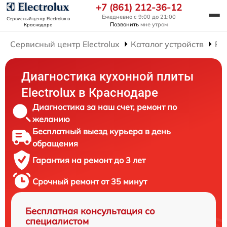
+7 (861) 212-36-12
Ежедневно с 9:00 до 21:00
Сервисный центр Electrolux
в
Позвонить
мне утром
Краснодаре
Сервисный центр Electrolux
Каталог устройств
Ре
Диагностика кухонной плиты
Electrolux в Краснодаре
Диагностика за наш счет, ремонт по
желанию
Бесплатный выезд курьера в день
обращения
Гарантия на ремонт до 3 лет
Срочный ремонт от 35 минут
Бесплатная консультация со
специалистом