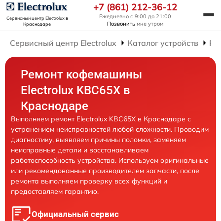
+7 (861) 212-36-12
Ежедневно с 9:00 до 21:00
Сервисный центр Electrolux
в
Позвонить
мне утром
Краснодаре
Сервисный центр Electrolux
Каталог устройств
Ре
Ремонт кофемашины
Electrolux KBC65X в
Краснодаре
Выполняем ремонт Electrolux KBC65X в Краснодаре с
устранением неисправностей любой сложности. Проводим
диагностику, выявляем причины поломки, заменяем
неисправные детали и восстанавливаем
работоспособность устройства. Используем оригинальные
или рекомендованные производителем запчасти, после
ремонта выполняем проверку всех функций и
предоставляем гарантию.
Официальный сервис