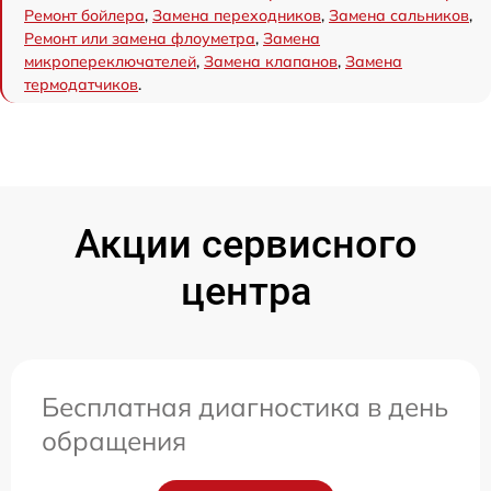
Ремонт бойлера
,
Замена переходников
,
Замена сальников
,
Ремонт или замена флоуметра
,
Замена
микропереключателей
,
Замена клапанов
,
Замена
термодатчиков
.
Акции сервисного
центра
Бесплатная диагностика в день
обращения