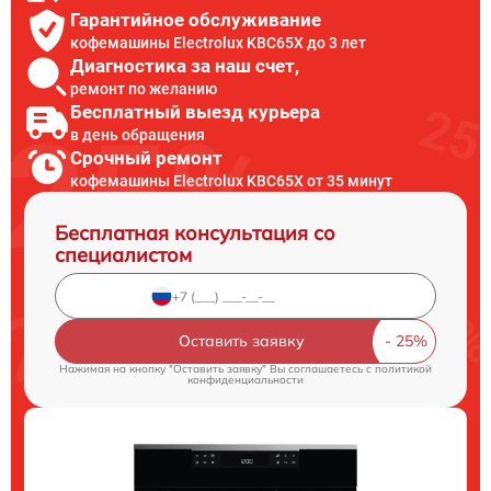
Гарантийное обслуживание
кофемашины Electrolux KBC65X до 3 лет
Диагностика за наш счет,
ремонт по желанию
Бесплатный выезд курьера
в день обращения
Срочный ремонт
кофемашины Electrolux KBC65X от 35 минут
Бесплатная консультация со
специалистом
Оставить заявку
Нажимая на кнопку "Оставить заявку" Вы соглашаетесь c
политикой
конфиденциальности