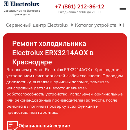
+7 (861) 212-36-12
Сервисный центр Electrolux
в
Ежедневно с 9:00 до 21:00
Краснодаре
Сервисный центр Electrolux
Каталог устройств
Ре
Ремонт холодильника
Electrolux ERX3214AOX в
Краснодаре
Выполняем ремонт Electrolux ERX3214AOX в Краснодаре с
устранением неисправностей любой сложности. Проводим
диагностику, выявляем причины поломки, заменяем
неисправные детали и восстанавливаем
работоспособность устройства. Используем оригинальные
или рекомендованные производителем запчасти, после
ремонта выполняем проверку всех функций и
предоставляем гарантию.
Официальный сервис