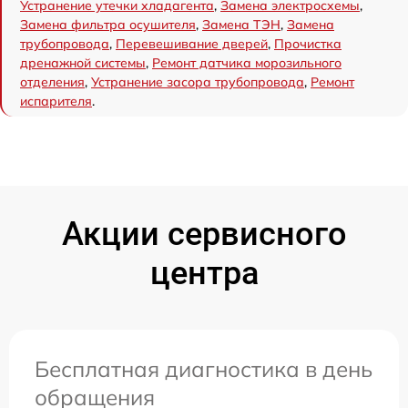
Устранение утечки хладагента
,
Замена электросхемы
,
Замена фильтра осушителя
,
Замена ТЭН
,
Замена
трубопровода
,
Перевешивание дверей
,
Прочистка
дренажной системы
,
Ремонт датчика морозильного
отделения
,
Устранение засора трубопровода
,
Ремонт
испарителя
.
Акции сервисного
центра
Бесплатная диагностика в день
обращения