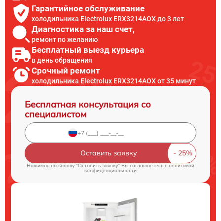
Гарантийное обслуживание
холодильника Electrolux ERX3214AOX до 3 лет
Диагностика за наш счет,
ремонт по желанию
Бесплатный выезд курьера
в день обращения
Срочный ремонт
холодильника Electrolux ERX3214AOX от 35 минут
Бесплатная консультация со
специалистом
Оставить заявку
Нажимая на кнопку "Оставить заявку" Вы соглашаетесь c
политикой
конфиденциальности